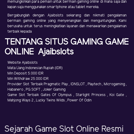
memungkinkan para pemain untuk bermain gaming online di mana saja dan
kapan saja menggunakan smartphone atau tablet mereka.
Bergabunglah dengan Ajaibslots sekarang dan nikmati pengalaman
bermain gaming online yang menyenangkan dan menguntungkan. Kami
berusaha untuk terus meningkatkan layanan dan menawarkan pengalaman
terbaik kepada
TENTANG SITUS GAMING GAME
ONLINE Ajaibslots
Website Ajaibslots
Mata Uang Indonesian Rupiah (IDR)
Min Deposit 5.000 IDR
Min Withdraw 25.000 IDR
Provider Slot Terbaik Pragmatic Play , IDNSLOT , Playtech , Microgaming ,
Habanero , PG SOFT , Joker Gaming
Game Slot Terbaik Gates Of Olympus , Starlight Princess , Koi Gate ,
Mahjong Ways 2 , Lucky Twins Wilds , Power Of Odin
Sejarah Game Slot Online Resmi