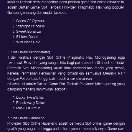
kualitas terbaik demi menghibur para pecinta game slot online.dibawah ini
adalah Daftar Game Slot Terbaik Provider Pragmatic Play yang populer
Gampang menang dan mudah jackpot :
Gates Of Olympus
Starlight Princess
Sweet Bonanza
5 Lions Dance
Wild West Gold
2. Slot Online Microgaming
Tidak kalahnya dengan Slot Online Pragmatic Play, Microgaming juga
termasuk Provider yang sangat hits bagi para pecinta Slot online. Untuk
Bermain Slot Microgaming kalian tidak memerlukan modal yang besar,
Karena Permainan Permainan yang dihadirkan semuanya Memiliki RTP
dengan Persentase tinggi dah mudah untuk dimainkan.
dibawah ini adalah Daftar Game Slot Terbaik Provider Microgaming yang
gampang menang dan mudah jackpot :
Lucky TwinsWilds
Break Away Deluxe
Mask Of Amun
3. Slot Online Habanero
Provider Slot Online Habanero adalah penyedia Slot online game dengan
grafik yang bagus sehingga anda akan nyaman memainkannya. Game dari