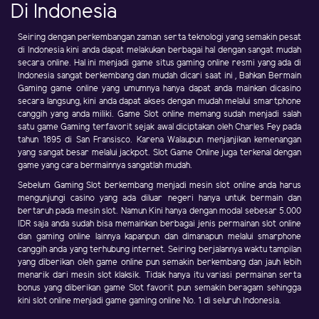
Di Indonesia
Seiring dengan perkembangan zaman serta teknologi yang semakin pesat
di Indonesia kini anda dapat melakukan berbagai hal dengan sangat mudah
secara online. Hal ini menjadi game situs gaming online resmi yang ada di
Indonesia sangat berkembang dan mudah dicari saat ini , Bahkan Bermain
Gaming game online yang umumnya hanya dapat anda mainkan dicasino
secara langsung, kini anda dapat akses dengan mudah melalui smartphone
canggih yang anda miliki. Game Slot online memang sudah menjadi salah
satu game Gaming terfavorit sejak awal diciptakan oleh Charles Fey pada
tahun 1895 di San Fransisco. Karena Walaupun menjanjikan kemenangan
yang sangat besar melalui jackpot. Slot Game Online juga terkenal dengan
game yang cara bermainnya sangatlah mudah.
Sebelum Gaming Slot berkembang menjadi mesin slot online anda harus
mengunjungi casino yang ada diluar negeri hanya untuk bermain dan
bertaruh pada mesin slot. Namun Kini hanya dengan modal sebesar 5.000
IDR saja anda sudah bisa memainkan berbagai jenis permainan slot online
dan gaming online lainnya kapanpun dan dimanapun melalui smarphone
canggih anda yang terhubung internet. Seiring berjalannya waktu tampilan
yang diberikan oleh game online pun semakin berkembang dan jauh lebih
menarik dari mesin slot klaksik. Tidak hanya itu variasi permainan serta
bonus yang diberikan game Slot favorit pun semakin beragam sehingga
kini slot online menjadi game gaming online No. 1 di seluruh Indonesia.