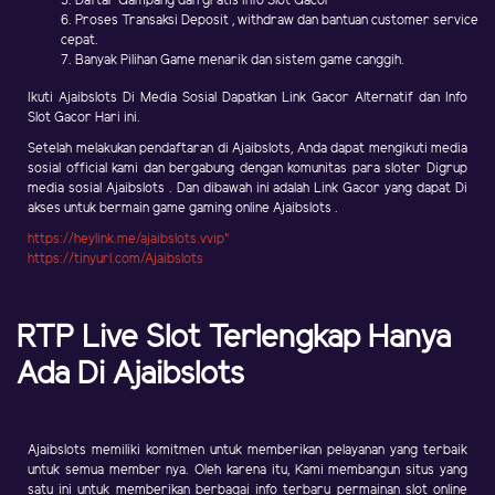
5. Daftar Gampang dan gratis Info Slot Gacor
6. Proses Transaksi Deposit , withdraw dan bantuan customer service
cepat.
7. Banyak Pilihan Game menarik dan sistem game canggih.
Ikuti Ajaibslots Di Media Sosial Dapatkan Link Gacor Alternatif dan Info
Slot Gacor Hari ini.
Setelah melakukan pendaftaran di Ajaibslots, Anda dapat mengikuti media
sosial official kami dan bergabung dengan komunitas para sloter Digrup
media sosial Ajaibslots . Dan dibawah ini adalah Link Gacor yang dapat Di
akses untuk bermain game gaming online Ajaibslots .
https://heylink.me/ajaibslots.vvip"
https://tinyurl.com/Ajaibslots
RTP Live Slot Terlengkap Hanya
Ada Di Ajaibslots
Ajaibslots memiliki komitmen untuk memberikan pelayanan yang terbaik
untuk semua member nya. Oleh karena itu, Kami membangun situs yang
satu ini untuk memberikan berbagai info terbaru permainan slot online