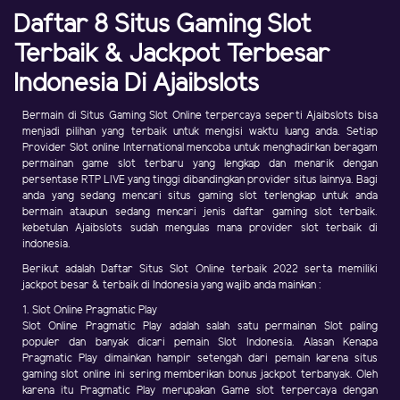
Daftar 8 Situs Gaming Slot
Terbaik & Jackpot Terbesar
Indonesia Di Ajaibslots
Bermain di Situs Gaming Slot Online terpercaya seperti Ajaibslots bisa
menjadi pilihan yang terbaik untuk mengisi waktu luang anda. Setiap
Provider Slot online International mencoba untuk menghadirkan beragam
permainan game slot terbaru yang lengkap dan menarik dengan
persentase RTP LIVE yang tinggi dibandingkan provider situs lainnya. Bagi
anda yang sedang mencari situs gaming slot terlengkap untuk anda
bermain ataupun sedang mencari jenis daftar gaming slot terbaik.
kebetulan Ajaibslots sudah mengulas mana provider slot terbaik di
indonesia.
Berikut adalah Daftar Situs Slot Online terbaik 2022 serta memiliki
jackpot besar & terbaik di Indonesia yang wajib anda mainkan :
1. Slot Online Pragmatic Play
Slot Online Pragmatic Play adalah salah satu permainan Slot paling
populer dan banyak dicari pemain Slot Indonesia. Alasan Kenapa
Pragmatic Play dimainkan hampir setengah dari pemain karena situs
gaming slot online ini sering memberikan bonus jackpot terbanyak. Oleh
karena itu Pragmatic Play merupakan Game slot terpercaya dengan