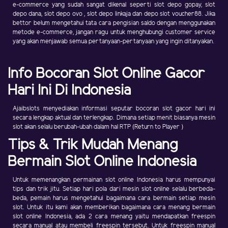
e-commerce yang sudah sangat dikenal seperti slot depo gopay, slot
depo dana, slot depo ovo , slot depo linkaja dan depo slot voucher88. Jika
bettor belum mengetahui tata cara pengisian saldo dengan menggunakan
metode e-commerce, jangan ragu untuk menghubungi customer service
yang akan menjawab semua pertanyaan-pertanyaan yang ingin ditanyakan.
Info Bocoran Slot Online Gacor
Hari Ini Di Indonesia
Ajaibslots menyediakan informasi seputar bocoran slot gacor hari ini
secara lengkap aktual dan terlengkap. Dimana setiap menit biasanya mesin
slot akan selalu berubah-ubah dalam hal RTP (Return to Player )
Tips & Trik Mudah Menang
Bermain Slot Online Indonesia
Untuk memenangkan permainan slot online Indonesia harus mempunyai
tips dan trik jitu. Setiap hari pola dari mesin slot online selalu berbeda-
beda, pemain harus mengetahui bagaimana cara bermain setiap mesin
slot. Untuk itu kami akan memberikan bagaimana cara menang bermain
slot online Indonesia, ada 2 cara menang yaitu mendapatkan freespin
secara manual atau membeli freespin tersebut. Untuk freespin manual