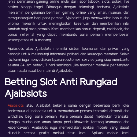
jenis permainan gaming online mulai dari sportsbook, slots, poker, live
casino hingga togel. Dibangun dengan teknologi terbaru, Ajaibslots
menjamin pengalaman bermain gaming online yang aman, nyaman, dan
menguntungkan bagi para pemain. Ajaibslots juga menawarkan bonus dan
promo menarik untuk meningkatkan keseruan dan memberikan nilai
tambah bagi para pemain. Kami memberikan bonus deposit, cashback, dan
bonus referral yang dapat membantu para pemain memperbesar
kesempatan untuk menang.
Ajaibslots atau Ajaibslots memiliki sistem keamanan dan privasi yang
canggih untuk melindungi informasi pribadi dan keuangan member. Selain
itu, kami juga menyediakan layanan customer servise yang siap membantu
selama 24 jam sehari, 7 hari seminggu jika member memiliki pertanyaan
atau masalah saat bermain di Ajaibslots.
Betting Slot Anti Rungkad
Ajaibslots
Ajaibslots
atau Ajaibslot bekerja sama dengan beberapa bank lokal
terkemuka di Indonesia untuk memudahkan proses transaksi deposit dan
withdraw bagi para pemain. Para pemain dapat melakukan transaksi
dengan mudah dan aman tanpa perlu khawatir tentang keamanan dan
kepercayaan. Ajaibslots juga menyediakan aplikasi mobile yang dapat
diunduh secara gratis melalui situs kami. Aplikasi mobile kami