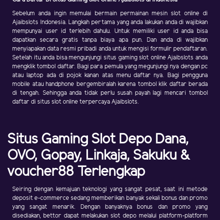
Sebelum anda ingin memulai bermain permainan mesin slot online di
Ajaibslots Indonesia. Langkah pertama yang anda lakukan anda di wajibkan
mempunyai user id terlebih dahulu. Untuk memiliki user id anda bisa
dapatkan secara gratis tanpa biaya apa pun. Dan anda di wajibkan
menyiapakan data resmi pribadi anda untuk mengisi formulir pendaftaran.
Setelah itu anda bisa mengunjungi situs gaming slot online Ajaibslots anda
mengklik tombol daftar. Bagi para pemula yang megunjungi nya dengan pc
atau laptop ada di pojok kanan atas menu daftar nya. Bagi pengguna
mobile atau handphone bergembiralah karena tombol klik daftar berada
di tengah. Sehingga anda tidak perlu susah payah lagi mencari tombol
daftar di situs slot online terpercaya Ajaibslots.
Situs Gaming Slot Depo Dana,
OVO, Gopay, Linkaja, Sakuku &
voucher88 Terlengkap
Seiring dengan kemajuan teknologi yang sangat pesat, saat ini metode
deposit e-commerce sedang memberikan banyak sekali bonus dan promo
yang sangat menarik. Dengan banyaknya bonus dan promo yang
disediakan, bettor dapat melakukan slot depo melalui platform-platform