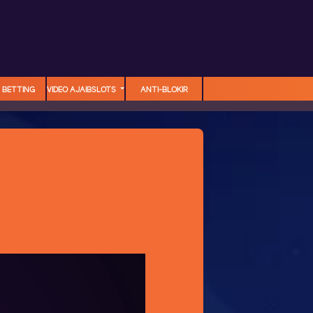
 BETTING
VIDEO AJAIBSLOTS
ANTI-BLOKIR