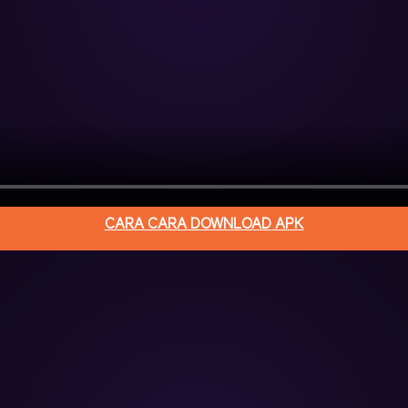
CARA CARA DOWNLOAD APK