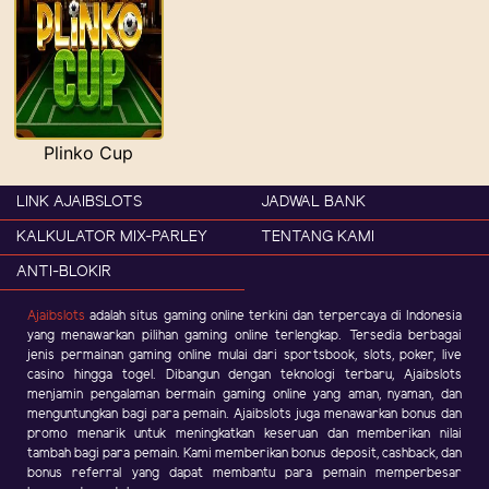
Plinko Cup
LINK AJAIBSLOTS
JADWAL BANK
KALKULATOR MIX-PARLEY
TENTANG KAMI
ANTI-BLOKIR
Ajaibslots
adalah situs gaming online terkini dan terpercaya di Indonesia
yang menawarkan pilihan gaming online terlengkap. Tersedia berbagai
jenis permainan gaming online mulai dari sportsbook, slots, poker, live
casino hingga togel. Dibangun dengan teknologi terbaru, Ajaibslots
menjamin pengalaman bermain gaming online yang aman, nyaman, dan
menguntungkan bagi para pemain. Ajaibslots juga menawarkan bonus dan
promo menarik untuk meningkatkan keseruan dan memberikan nilai
tambah bagi para pemain. Kami memberikan bonus deposit, cashback, dan
bonus referral yang dapat membantu para pemain memperbesar