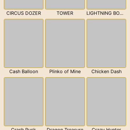
CIRCUS DOZER
TOWER
LIGHTNING BOMB
Cash Balloon
Plinko of Mine
Chicken Dash
Crash Puck
Dragon Treasure
Crazy Hunter