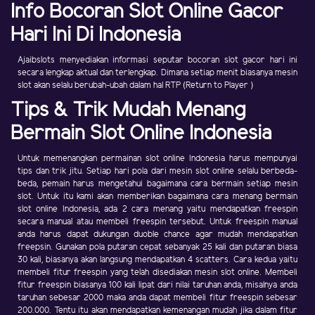
Info Bocoran Slot Online Gacor
Hari Ini Di Indonesia
Ajaibslots menyediakan informasi seputar bocoran slot gacor hari ini
secara lengkap aktual dan terlengkap. Dimana setiap menit biasanya mesin
slot akan selalu berubah-ubah dalam hal RTP (Return to Player )
Tips & Trik Mudah Menang
Bermain Slot Online Indonesia
Untuk memenangkan permainan slot online Indonesia harus mempunyai
tips dan trik jitu. Setiap hari pola dari mesin slot online selalu berbeda-
beda, pemain harus mengetahui bagaimana cara bermain setiap mesin
slot. Untuk itu kami akan memberikan bagaimana cara menang bermain
slot online Indonesia, ada 2 cara menang yaitu mendapatkan freespin
secara manual atau membeli freespin tersebut. Untuk freespin manual
anda harus dapat dukungan duoble chance agar mudah mendapatkan
freepsin. Gunakan pola putaran cepat sebanyak 25 kali dan putaran biasa
30 kali, biasanya akan langsung mendapatkan 4 scatters. Cara kedua yaitu
membeli fitur freespin yang telah disediakan mesin slot online. Membeli
fitur freespin biasanya 100 kali lipat dari nilai taruhan anda, misalnya anda
taruhan sebesar 2000 maka anda dapat membeli fitur freespin sebesar
200.000. Tentu itu akan mendapatkan kemenangan mudah jika dalam fitur