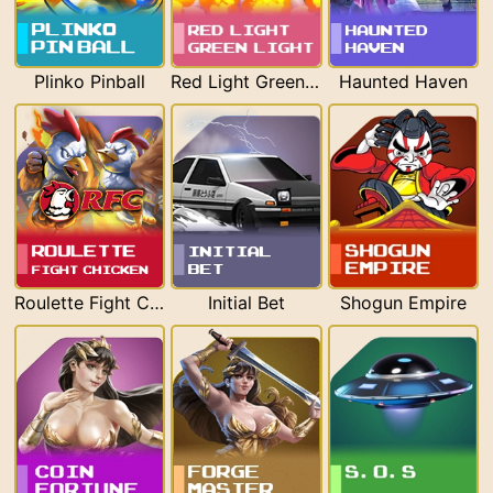
Plinko Pinball
Red Light Green Light
Haunted Haven
Roulette Fight Chicken
Initial Bet
Shogun Empire