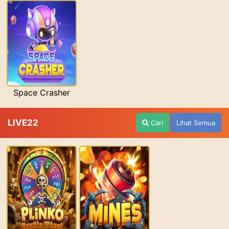
Space Crasher
LIVE22
Cari
Lihat Semua