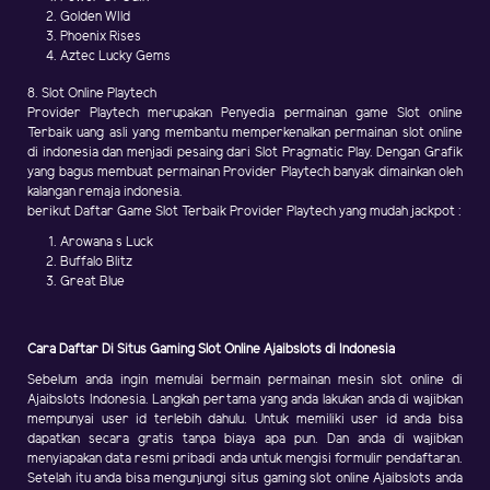
Golden WIld
Phoenix Rises
Aztec Lucky Gems
8. Slot Online Playtech
Provider Playtech merupakan Penyedia permainan game Slot online
Terbaik uang asli yang membantu memperkenalkan permainan slot online
di indonesia dan menjadi pesaing dari Slot Pragmatic Play. Dengan Grafik
yang bagus membuat permainan Provider Playtech banyak dimainkan oleh
kalangan remaja indonesia.
berikut Daftar Game Slot Terbaik Provider Playtech yang mudah jackpot :
Arowana s Luck
Buffalo Blitz
Great Blue
Cara Daftar Di Situs Gaming Slot Online Ajaibslots di Indonesia
Sebelum anda ingin memulai bermain permainan mesin slot online di
Ajaibslots Indonesia. Langkah pertama yang anda lakukan anda di wajibkan
mempunyai user id terlebih dahulu. Untuk memiliki user id anda bisa
dapatkan secara gratis tanpa biaya apa pun. Dan anda di wajibkan
menyiapakan data resmi pribadi anda untuk mengisi formulir pendaftaran.
Setelah itu anda bisa mengunjungi situs gaming slot online Ajaibslots anda