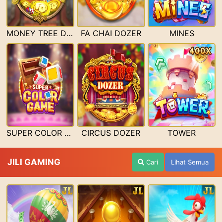
MONEY TREE DOZER
FA CHAI DOZER
MINES
SUPER COLOR GAME
CIRCUS DOZER
TOWER
JILI GAMING
Cari
Lihat Semua