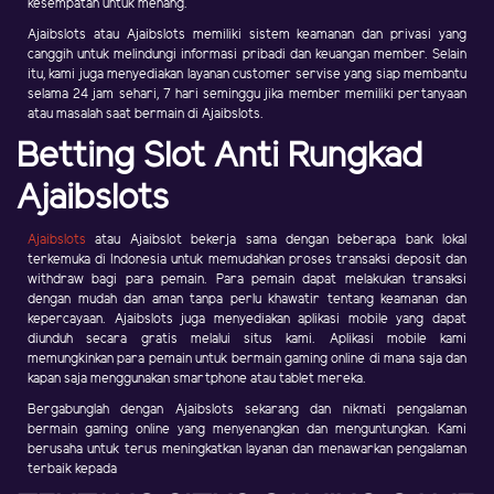
kesempatan untuk menang.
Ajaibslots atau Ajaibslots memiliki sistem keamanan dan privasi yang
canggih untuk melindungi informasi pribadi dan keuangan member. Selain
itu, kami juga menyediakan layanan customer servise yang siap membantu
selama 24 jam sehari, 7 hari seminggu jika member memiliki pertanyaan
atau masalah saat bermain di Ajaibslots.
Betting Slot Anti Rungkad
Ajaibslots
Ajaibslots
atau Ajaibslot bekerja sama dengan beberapa bank lokal
terkemuka di Indonesia untuk memudahkan proses transaksi deposit dan
withdraw bagi para pemain. Para pemain dapat melakukan transaksi
dengan mudah dan aman tanpa perlu khawatir tentang keamanan dan
kepercayaan. Ajaibslots juga menyediakan aplikasi mobile yang dapat
diunduh secara gratis melalui situs kami. Aplikasi mobile kami
memungkinkan para pemain untuk bermain gaming online di mana saja dan
kapan saja menggunakan smartphone atau tablet mereka.
Bergabunglah dengan Ajaibslots sekarang dan nikmati pengalaman
bermain gaming online yang menyenangkan dan menguntungkan. Kami
berusaha untuk terus meningkatkan layanan dan menawarkan pengalaman
terbaik kepada