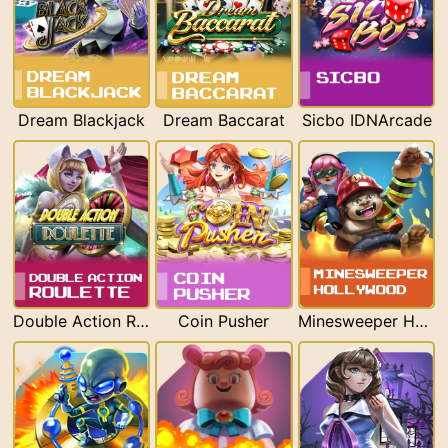
Dream Blackjack
Dream Baccarat
Sicbo IDNArcade
Double Action Roulette
Coin Pusher
Minesweeper Hollywood