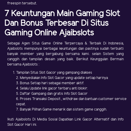
freespin tersebut.
7 Keuntungan Main Gaming Slot
Dan Bonus Terbesar Di Situs
Gaming Online Ajaibslots
Sebagai Agen Situs Game Online Terpercaya & Terbaik Di Indonesia,
Ajaibslots mempunyai berbagai keuntungan dan pastinya sudah terbukti
banyak member yang bergabung bersama kami. selain Sistem yang
canggih dan tampilan desain yang baik. Berikut Keunggulan Bermain
bersama Ajaibslots :
Tampilan Situs Slot Gacor yang gampang diakses
2. Menyediakan Info Slot Gacor yang update setiap harinya
3. Bonus Setiap hari sebagai member aktif.
4. Selalu Update link gacor terbaru anti blokir.
5. Daftar Gampang dan gratis Info Slot Gacor
6. Proses Transaksi Deposit , withdraw dan bantuan customer service
cepat.
7. Banyak Pilihan Game menarik dan sistem game canggih.
Ikuti Ajaibslots Di Media Sosial Dapatkan Link Gacor Alternatif dan Info
Slot Gacor Hari ini.