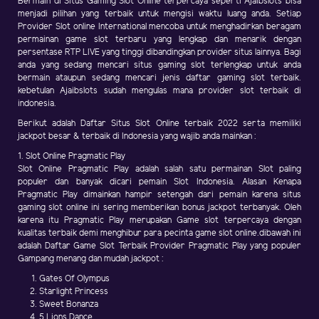
Bermain di Situs Gaming Slot Online terpercaya seperti Ajaibslots bisa
menjadi pilihan yang terbaik untuk mengisi waktu luang anda. Setiap
Provider Slot online International mencoba untuk menghadirkan beragam
permainan game slot terbaru yang lengkap dan menarik dengan
persentase RTP LIVE yang tinggi dibandingkan provider situs lainnya. Bagi
anda yang sedang mencari situs gaming slot terlengkap untuk anda
bermain ataupun sedang mencari jenis daftar gaming slot terbaik.
kebetulan Ajaibslots sudah mengulas mana provider slot terbaik di
indonesia.
Berikut adalah Daftar Situs Slot Online terbaik 2022 serta memiliki
jackpot besar & terbaik di Indonesia yang wajib anda mainkan :
1. Slot Online Pragmatic Play
Slot Online Pragmatic Play adalah salah satu permainan Slot paling
populer dan banyak dicari pemain Slot Indonesia. Alasan Kenapa
Pragmatic Play dimainkan hampir setengah dari pemain karena situs
gaming slot online ini sering memberikan bonus jackpot terbanyak. Oleh
karena itu Pragmatic Play merupakan Game slot terpercaya dengan
kualitas terbaik demi menghibur para pecinta game slot online.dibawah ini
adalah Daftar Game Slot Terbaik Provider Pragmatic Play yang populer
Gampang menang dan mudah jackpot :
Gates Of Olympus
Starlight Princess
Sweet Bonanza
5 Lions Dance