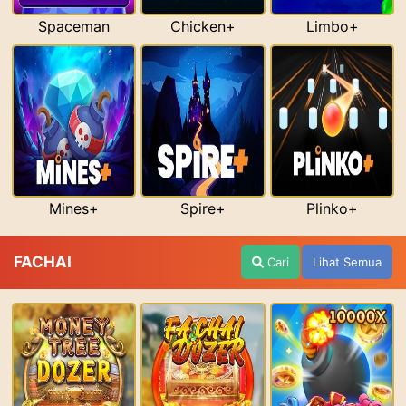
Spaceman
Chicken+
Limbo+
Mines+
Spire+
Plinko+
FACHAI
Cari
Lihat Semua