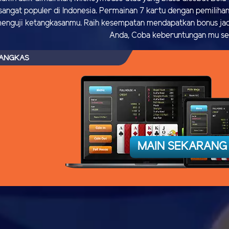
sangat populer di Indonesia. Permainan 7 kartu dengan pemilihan
enguji ketangkasanmu. Raih kesempatan mendapatkan bonus jack
Anda, Coba keberuntungan mu se
ANGKAS
MAIN SEKARANG