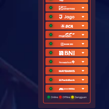
Online
Offline
Gangguan