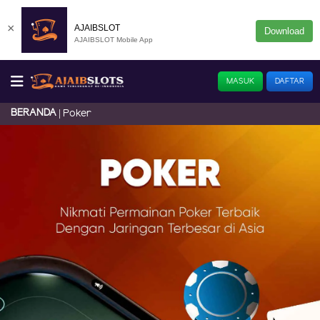
×
AJAIBSLOT
Download
AJAIBSLOT Mobile App
MASUK
DAFTAR
BERANDA
Poker