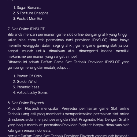
Sugar Bonanza
5 Fortune Dragons
Pocket Mon Go
7. Slot Online IDNSLOT
Bila anda mencari permainan game slot online dengan grafik yang tinggi ,
kalian bisa coba cek permainan dari provider IDNSLOT, tidak hanya
memiliki keunggulan dalam segi grafik , game game gaming slotnya pun
sangat mudah untuk dimainkan atau dimengerti karena memiliki
mekanisme permainan yang sangat simpel.
Dibawah ini adalah Daftar Game Slot Terbaik Provider IDNSLOT yang
gampang menang dan mudah jackpot :
Power Of Odin
Golden WIld
Phoenix Rises
Aztec Lucky Gems
8. Slot Online Playtech
Provider Playtech merupakan Penyedia permainan game Slot online
Terbaik uang asli yang membantu memperkenalkan permainan slot online
di indonesia dan menjadi pesaing dari Slot Pragmatic Play. Dengan Grafik
yang bagus membuat permainan Provider Playtech banyak dimainkan oleh
kalangan remaja indonesia.
berikut Daftar Game Slot Terbaik Provider Playtech yang mudah jackpot :