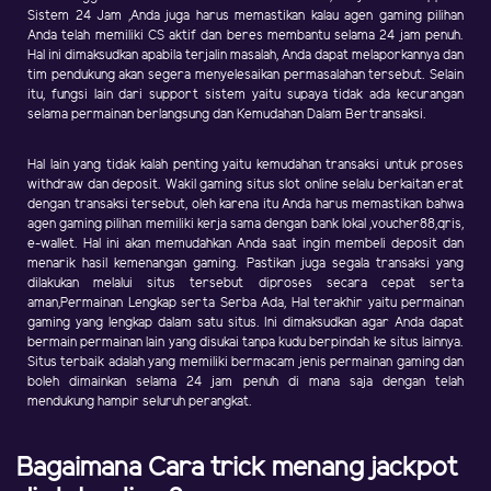
Sistem 24 Jam ,Anda juga harus memastikan kalau agen gaming pilihan
Anda telah memiliki CS aktif dan beres membantu selama 24 jam penuh.
Hal ini dimaksudkan apabila terjalin masalah, Anda dapat melaporkannya dan
tim pendukung akan segera menyelesaikan permasalahan tersebut. Selain
itu, fungsi lain dari support sistem yaitu supaya tidak ada kecurangan
selama permainan berlangsung dan Kemudahan Dalam Bertransaksi.
Hal lain yang tidak kalah penting yaitu kemudahan transaksi untuk proses
withdraw dan deposit. Wakil gaming situs slot online selalu berkaitan erat
dengan transaksi tersebut, oleh karena itu Anda harus memastikan bahwa
agen gaming pilihan memiliki kerja sama dengan bank lokal ,voucher88,qris,
e-wallet. Hal ini akan memudahkan Anda saat ingin membeli deposit dan
menarik hasil kemenangan gaming. Pastikan juga segala transaksi yang
dilakukan melalui situs tersebut diproses secara cepat serta
aman,Permainan Lengkap serta Serba Ada, Hal terakhir yaitu permainan
gaming yang lengkap dalam satu situs. Ini dimaksudkan agar Anda dapat
bermain permainan lain yang disukai tanpa kudu berpindah ke situs lainnya.
Situs terbaik adalah yang memiliki bermacam jenis permainan gaming dan
boleh dimainkan selama 24 jam penuh di mana saja dengan telah
mendukung hampir seluruh perangkat.
Bagaimana Cara trick menang jackpot