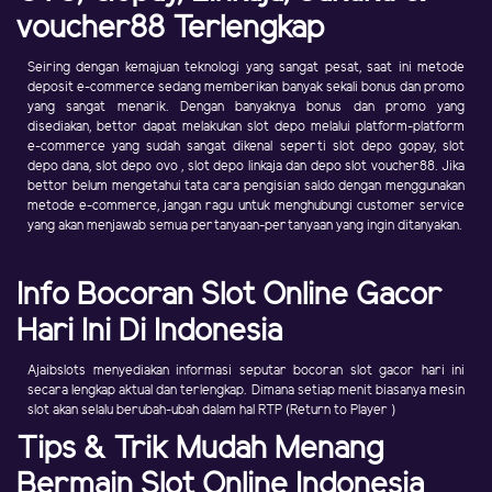
voucher88 Terlengkap
Seiring dengan kemajuan teknologi yang sangat pesat, saat ini metode
deposit e-commerce sedang memberikan banyak sekali bonus dan promo
yang sangat menarik. Dengan banyaknya bonus dan promo yang
disediakan, bettor dapat melakukan slot depo melalui platform-platform
e-commerce yang sudah sangat dikenal seperti slot depo gopay, slot
depo dana, slot depo ovo , slot depo linkaja dan depo slot voucher88. Jika
bettor belum mengetahui tata cara pengisian saldo dengan menggunakan
metode e-commerce, jangan ragu untuk menghubungi customer service
yang akan menjawab semua pertanyaan-pertanyaan yang ingin ditanyakan.
Info Bocoran Slot Online Gacor
Hari Ini Di Indonesia
Ajaibslots menyediakan informasi seputar bocoran slot gacor hari ini
secara lengkap aktual dan terlengkap. Dimana setiap menit biasanya mesin
slot akan selalu berubah-ubah dalam hal RTP (Return to Player )
Tips & Trik Mudah Menang
Bermain Slot Online Indonesia