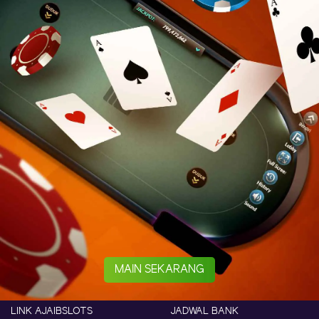
MAIN SEKARANG
LINK AJAIBSLOTS
JADWAL BANK