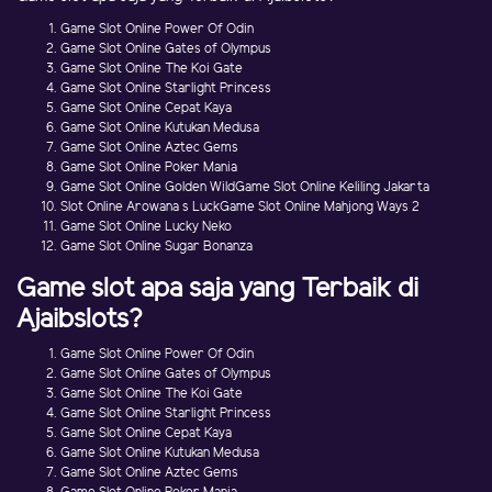
Game Slot Online Power Of Odin
Game Slot Online Gates of Olympus
Game Slot Online The Koi Gate
Game Slot Online Starlight Princess
Game Slot Online Cepat Kaya
Game Slot Online Kutukan Medusa
Game Slot Online Aztec Gems
Game Slot Online Poker Mania
Game Slot Online Golden WildGame Slot Online Keliling Jakarta
Slot Online Arowana s LuckGame Slot Online Mahjong Ways 2
Game Slot Online Lucky Neko
Game Slot Online Sugar Bonanza
Game slot apa saja yang Terbaik di
Ajaibslots?
Game Slot Online Power Of Odin
Game Slot Online Gates of Olympus
Game Slot Online The Koi Gate
Game Slot Online Starlight Princess
Game Slot Online Cepat Kaya
Game Slot Online Kutukan Medusa
Game Slot Online Aztec Gems