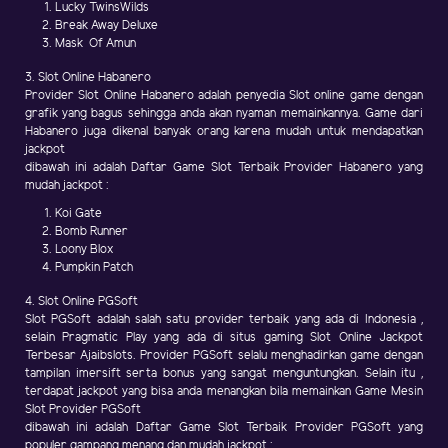
Lucky TwinsWilds
Break Away Deluxe
Mask Of Amun
3. Slot Online Habanero
Provider Slot Online Habanero adalah penyedia Slot online game dengan
grafik yang bagus sehingga anda akan nyaman memainkannya. Game dari
Habanero juga dikenal banyak orang karena mudah untuk mendapatkan
jackpot
dibawah ini adalah Daftar Game Slot Terbaik Provider Habanero yang
mudah jackpot :
Koi Gate
Bomb Runner
Loony Blox
Pumpkin Patch
4. Slot Online PGSoft
Slot PGSoft adalah salah satu provider terbaik yang ada di Indonesia ,
selain Pragmatic Play yang ada di situs gaming Slot Online Jackpot
Terbesar Ajaibslots. Provider PGSoft selalu menghadirkan game dengan
tampilan imersift serta bonus yang sangat menguntungkan. Selain itu ,
terdapat jackpot yang bisa anda menangkan bila memainkan Game Mesin
Slot Provider PGSoft
dibawah ini adalah Daftar Game Slot Terbaik Provider PGSoft yang
populer gampang menang dan mudah jackpot :