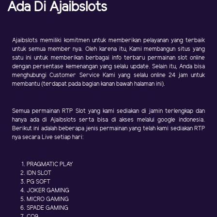
Ada Di Ajaibslots
Ajaibslots memiliki komitmen untuk memberikan pelayanan yang terbaik
untuk semua member nya. Oleh karena itu, Kami membangun situs yang
satu ini untuk memberikan berbagai info terbaru permainan slot online
dengan persentase kemenangan yang selalu update. Selain itu, Anda bisa
menghubungi Customer Service Kami yang selalu online 24 jam untuk
membantu (terdapat pada bagian kanan bawah halaman ini).
Semua permainan RTP Slot yang kami sediakan di jamin terlengkap dan
hanya ada di Ajaibslots serta bisa di akses melalui google indonesia.
Berikut ini adalah beberapa jenis permainan yang telah kami sediakan RTP
nya secara Live setiap hari:
PRAGMATIC PLAY
IDN SLOT
PG SOFT
JOKER GAMING
MICRO GAMING
SPADE GAMING
CQ9