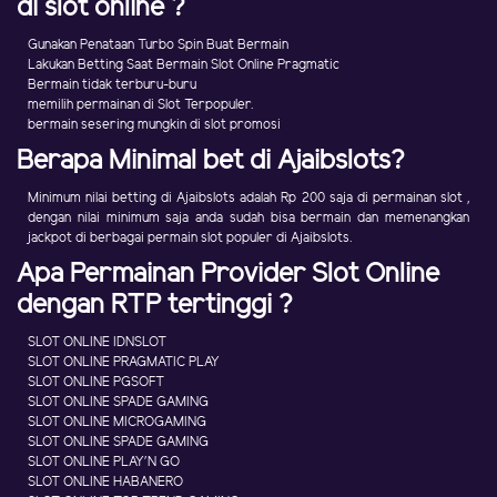
di slot online ?
Gunakan Penataan Turbo Spin Buat Bermain
Lakukan Betting Saat Bermain Slot Online Pragmatic
Bermain tidak terburu-buru
memilih permainan di Slot Terpopuler.
bermain sesering mungkin di slot promosi
Berapa Minimal bet di Ajaibslots?
Minimum nilai betting di Ajaibslots adalah Rp 200 saja di permainan slot ,
dengan nilai minimum saja anda sudah bisa bermain dan memenangkan
jackpot di berbagai permain slot populer di Ajaibslots.
Apa Permainan Provider Slot Online
dengan RTP tertinggi ?
SLOT ONLINE IDNSLOT
SLOT ONLINE PRAGMATIC PLAY
SLOT ONLINE PGSOFT
SLOT ONLINE SPADE GAMING
SLOT ONLINE MICROGAMING
SLOT ONLINE SPADE GAMING
SLOT ONLINE PLAY'N GO
SLOT ONLINE HABANERO