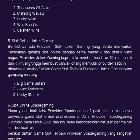
Treasures Of Aztec
Mahjong Ways 2
Lucky Neko
Wild Bandito
Caishen Wins
5. Slot Online Joker Gaming
Berikutnya ada Provider Slot Joker Gaming yang selalu menyajikan
Permainan gaming slot online dengan tema menarik dan grafik yang
bagus. Provider Joker Gaming juga selalu memberikan fitur fitur menarik
dan RTP yang tinggi membuat banyak orang menyukai provider satu ini.
dibawah ini adalah Daftar Game Slot Terbaik Provider Joker Gaming yang
gampang menang :
Big Game Safari
Joker Madness
Lucky Streak
6. Slot Online Spadegaming
Siapa yang tidak tahu Provider Spadegaming ? pasti semua mengenal
penyedia game slot online profesional di Asia. Provider Spadegaming
Didirikan pada tahun 2007 dan kini telah menghadirkan ratusan permainan
slot berkualitas
berikut daftar Game Slot Terbaik Provider Spadegaming yang sangatlah
populer :