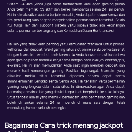
Sistem 24 Jam ,Anda juga harus memastikan kalau agen gaming pilihan
Anda telah memiliki CS aktif dan beres membantu selama 24 jam penuh.
Hal ini dimaksudkan apabila terjalin masalah, Anda dapat melaporkannya dan
tim pendukung akan segera menyelesaikan permasalahan tersebut. Selain
itu, fungsi lain dari support sistem yaitu supaya tidak ada kecurangan
selama permainan berlangsung dan Kemudahan Dalam Bertransaksi.
Hal lain yang tidak kalah penting yaitu kemudahan transaksi untuk proses
withdraw dan deposit. Wakil gaming situs slot online selalu berkaitan erat
dengan transaksi tersebut, oleh karena itu Anda harus memastikan bahwa
agen gaming pilihan memiliki kerja sama dengan bank lokal ,voucher88,qris,
e-wallet. Hal ini akan memudahkan Anda saat ingin membeli deposit dan
menarik hasil kemenangan gaming. Pastikan juga segala transaksi yang
dilakukan melalui situs tersebut diproses secara cepat serta
aman,Permainan Lengkap serta Serba Ada, Hal terakhir yaitu permainan
gaming yang lengkap dalam satu situs. Ini dimaksudkan agar Anda dapat
bermain permainan lain yang disukai tanpa kudu berpindah ke situs lainnya.
Situs terbaik adalah yang memiliki bermacam jenis permainan gaming dan
boleh dimainkan selama 24 jam penuh di mana saja dengan telah
mendukung hampir seluruh perangkat.
Bagaimana Cara trick menang jackpot