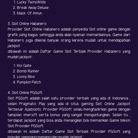
Lucky TwinsWilds
Break Away Deluxe
Mask Of Amun
3. Slot Online Habanero
Provider Slot Online Habanero adalah penyedia Slot online game dengan
grafik yang bagus sehingga anda akan nyaman memainkannya. Game dari
Habanero juga dikenal banyak orang karena mudah untuk mendapatkan
jackpot
dibawah ini adalah Daftar Game Slot Terbaik Provider Habanero yang
mudah jackpot :
Koi Gate
Bomb Runner
Loony Blox
Pumpkin Patch
4. Slot Online PGSoft
Slot PGSoft adalah salah satu provider terbaik yang ada di Indonesia ,
selain Pragmatic Play yang ada di situs gaming Slot Online Jackpot
Terbesar Ajaibslots. Provider PGSoft selalu menghadirkan game dengan
tampilan imersift serta bonus yang sangat menguntungkan. Selain itu ,
terdapat jackpot yang bisa anda menangkan bila memainkan Game Mesin
Slot Provider PGSoft
dibawah ini adalah Daftar Game Slot Terbaik Provider PGSoft yang
populer gampang menang dan mudah jackpot :