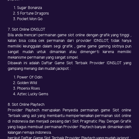
Sugar Bonanza
5 Fortune Dragons
Pocket Mon Go
7. Slot Online IDNSLOT
Bila anda mencari permainan game slot online dengan grafik yang tinggi ,
kalian bisa coba cek permainan dari provider IDNSLOT, tidak hanya
memiliki keunggulan dalam segi grafik , game game gaming slotnya pun
sangat mudah untuk dimainkan atau dimengerti karena memiliki
mekanisme permainan yang sangat simpel.
Dibawah ini adalah Daftar Game Slot Terbaik Provider IDNSLOT yang
gampang menang dan mudah jackpot :
Power Of Odin
Golden WIld
Phoenix Rises
Aztec Lucky Gems
8. Slot Online Playtech
Provider Playtech merupakan Penyedia permainan game Slot online
Terbaik uang asli yang membantu memperkenalkan permainan slot online
di indonesia dan menjadi pesaing dari Slot Pragmatic Play. Dengan Grafik
yang bagus membuat permainan Provider Playtech banyak dimainkan oleh
kalangan remaja indonesia.
berikut Daftar Game Slot Terbaik Provider Playtech yang mudah jackpot :