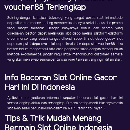
voucher88 Terlengkap
Seiring dengan kemajuan teknologi yang sangat pesat, saat ini metode
deposit e-commerce sedang memberikan banyak sekali bonus dan promo
yang sangat menarik. Dengan banyaknya bonus dan promo yang
disediakan, bettor dapat melakukan slot depo melalui platform-platform
e-commerce yang sudah sangat dikenal seperti slot depo gopay, slot
depo dana, slot depo ovo , slot depo linkaja dan depo slot voucher88. Jika
bettor belum mengetahui tata cara pengisian saldo dengan menggunakan
metode e-commerce, jangan ragu untuk menghubungi customer service
yang akan menjawab semua pertanyaan-pertanyaan yang ingin ditanyakan.
Info Bocoran Slot Online Gacor
Hari Ini Di Indonesia
Ajaibslots menyediakan informasi seputar bocoran slot gacor hari ini
secara lengkap aktual dan terlengkap. Dimana setiap menit biasanya mesin
slot akan selalu berubah-ubah dalam hal RTP (Return to Player )
Tips & Trik Mudah Menang
Bermain Slot Online Indonesia