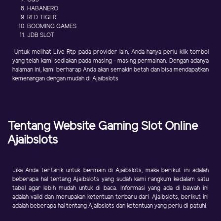
HABANERO
RED TIGER
BOOMING GAMES
JDB SLOT
Untuk melihat Live Rtp pada provider lain, Anda hanya perlu klik tombol
yang telah kami sediakan pada masing - masing permainan. Dengan adanya
halaman ini, kami berharap Anda akan semakin betah dan bisa mendapatkan
kemenangan dengan mudah di Ajaibslots
Tentang Website Gaming Slot Online
Ajaibslots
Jika Anda tertarik untuk bermain di Ajaibslots, maka berikut ini adalah
beberapa hal tentang Ajaibslots yang sudah kami rangkum kedalam satu
tabel agar lebih mudah untuk di baca. Informasi yang ada di bawah ini
adalah valid dan merupakan ketentuan terbaru dari Ajaibslots, berikut ini
adalah beberapa hal tentang Ajaibslots dan ketentuan yang perlu di patuhi.